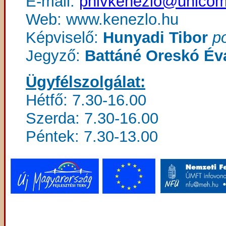
E-mail:
phivkenezlo@unicom
Web: www.kenezlo.hu
Képviselő:
Hunyadi Tibor
p
Jegyző:
Battáné Oreskó Év
Ügyfélszolgálat:
Hétfő: 7.30-16.00
Szerda: 7.30-16.00
Péntek: 7.30-13.00