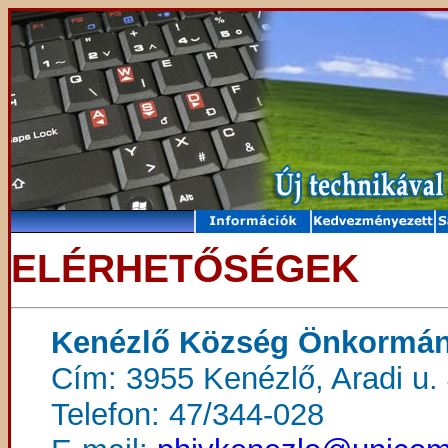
ELÉRHETŐSÉGEK
Kenézlő Község Önkormán
Cím: 3955 Kenézlő, Aradi u. 
Telefon: 47/344-028