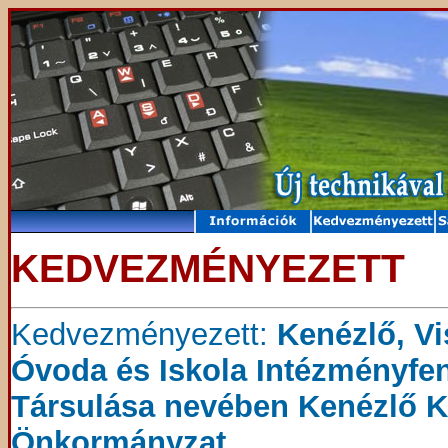
KEDVEZMÉNYEZETT
Kedvezményezett:
Kenézlő, Vi
Óvoda és Iskola Intézményfen
Társulása nevében Kenézlő K
Önkormányzat