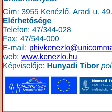
Cím: 3955 Kenézlő, Aradi u. 49
Elérhetősége
Telefon: 47/344-028
Fax: 47/544-000
E-mail:
phivkenezlo@unicomma
web:
www.kenezlo.hu
Képviselője:
Hunyadi Tibor
po