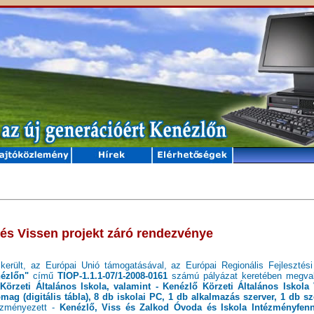
 és Vissen projekt záró rendezvénye
került, az Európai Unió támogatásával, az Európai Regionális Fejlesztési
nézlőn"
című
TIOP-1.1.1-07/1-2008-0161
számú pályázat keretében megval
örzeti Általános Iskola, valamint - Kenézlő Körzeti Általános Iskola 
mag (digitális tábla), 8 db iskolai PC, 1 db alkalmazás szerver, 1 db sz
zményezett -
Kenézlő, Viss és Zalkod Óvoda és Iskola Intézményfenn