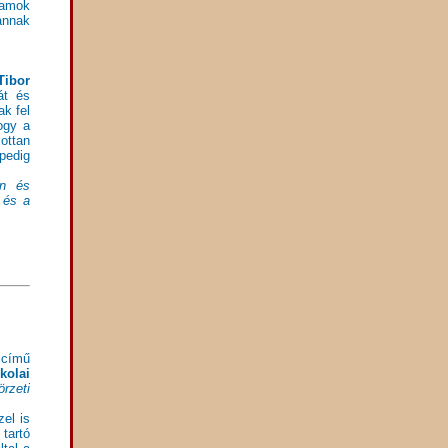
ramok
annak
Tibor
át és
ak fel
ogy a
ottan
 pedig
én és
 és a
című
kolai
rzeti
zel is
tartó