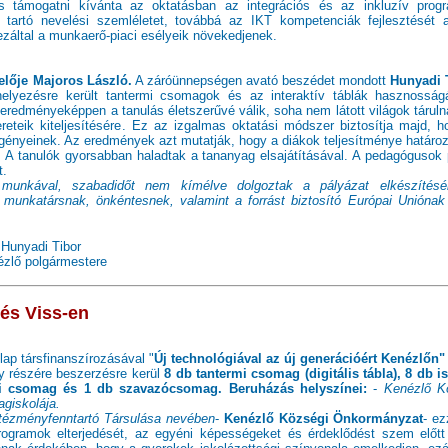
is támogatni kívánta az oktatásban az integrációs és az inkluzív prog
 tartó nevelési szemléletet, továbbá az IKT kompetenciák fejlesztését 
ezáltal a munkaerő-piaci esélyeik növekedjenek.
selője Majoros László.
A záróünnepségen avató beszédet mondott
Hunyadi 
lyezésre került tantermi csomagok és az interaktív táblák hasznosság
eredményeképpen a tanulás életszerűvé válik, soha nem látott világok táruln
reteik kiteljesítésére. Ez az izgalmas oktatási módszer biztosítja majd, h
igényeinek. Az eredmények azt mutatják, hogy a diákok teljesítménye határoz
át. A tanulók gyorsabban haladtak a tananyag elsajátításával. A pedagógusok
t.
munkával, szabadidőt nem kímélve dolgoztak a pályázat elkészítés
unkatársnak, önkéntesnek, valamint a forrást biztosító Európai Uniónak
Hunyadi Tibor
zlő polgármestere
 és Viss-en
ap társfinanszírozásával "
Új technológiával az új generációért Kenézlőn"
 részére beszerzésre kerül
8 db tantermi csomag (digitális tábla), 8 db is
ifi csomag és 1 db szavazócsomag. Beruházás helyszínei:
-
Kenézlő Kö
agiskolája.
ntézményfenntartó Társulása nevében
-
Kenézlő Községi Önkormányzat
- ez
rogramok elterjedését, az egyéni képességeket és érdeklődést szem előtt 