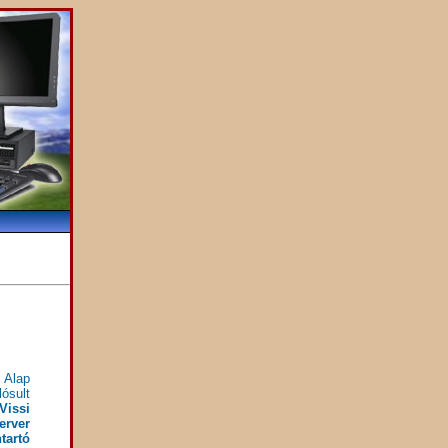
 Alap
ósult
Vissi
erver
tartó