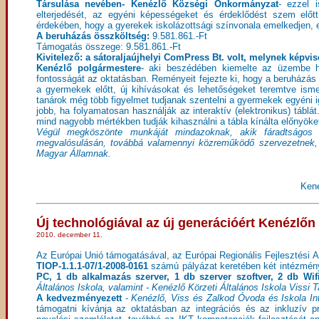
Társulása nevében- Kenézlő Községi Önkormányzat
- ezzel 
elterjedését, az egyéni képességeket és érdeklődést szem előtt
érdekében, hogy a gyerekek iskolázottsági színvonala emelkedjen, 
A beruházás összköltség:
9.581.861.-Ft
Támogatás összege: 9.581.861.-Ft
Kivitelező: a sátoraljaújhelyi ComPress Bt. volt, melynek képvi
Kenézlő polgármestere
- aki beszédében kiemelte az üzembe he
fontosságát az oktatásban. Reményeit fejezte ki, hogy a beruházás 
a gyermekek előtt, új kihívásokat és lehetőségeket teremtve isme
tanárok még több figyelmet tudjanak szentelni a gyermekek egyéni 
jobb, ha folyamatosan használják az interaktív (elektronikus) tábl
mind nagyobb mértékben tudják kihasználni a tábla kínálta előnyöke
Végül megköszönte munkáját mindazoknak, akik fáradtságos 
megvalósulásán, továbbá valamennyi közreműködő szervezetnek, m
Magyar Államnak.
Kené
Új technológiával az új generációért Kenézlőn
2010. december 11.
Az Európai Unió támogatásával, az Európai Regionális Fejlesztési Al
TIOP-1.1.1-07/1-2008-0161
számú pályázat keretében két intézmény
PC, 1 db alkalmazás szerver, 1 db szerver szoftver, 2 db W
Általános Iskola, valamint - Kenézlő Körzeti Általános Iskola Vissi T
A kedvezményezett
-
Kenézlő, Viss és Zalkod Óvoda és Iskola I
támogatni kívánja az oktatásban az integrációs és az inkluzív p