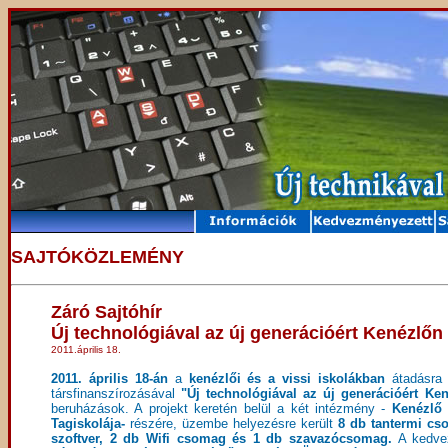
SAJTÓKÖZLEMÉNY
Záró Sajtóhír
Új technológiával az új generációért Kenézlőn
2011.április 18.
2011. április 18-án
a
kenézlői és a vissi iskolákban
átadásra 
társfinanszírozásával
"Új technológiával az új generációért Ke
beruházások. A projekt keretén belül a két intézmény -
Kenézlő K
Tagiskolája-
részére, üzembe helyezésre került
8 db tantermi cso
szoftver, 2 db Wifi csomag és 1 db szavazócsomag.
A kedve