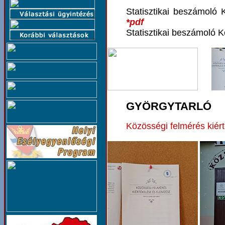
Statisztikai beszámoló 
*pdf
Statisztikai beszámoló 
GYÖRGYTARLÓ
Közösségi felmérés kiér