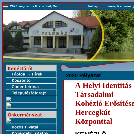
2026. augusztus 8. szombat, Ma
László, Eszmeralda
, holnap
Emőd
ünnepli a névnapj
2020 Pályázat
A Helyi Identitás 
Társadalmi
Kohézió Erősítés
Hercegkút
Központtal