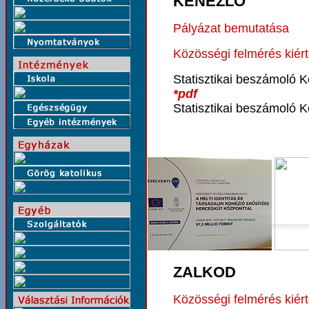
KENÉZLŐ
Pályázat bemutatása
Közösségi felmérés kiér
Statisztikai beszámoló 
*pdf
Statisztikai beszámoló 
ZALKOD
Közösségi felmérés kiér