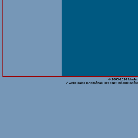
© 2003-2026
Minden 
A weboldalak tartalmának, képeinek másodközlése,