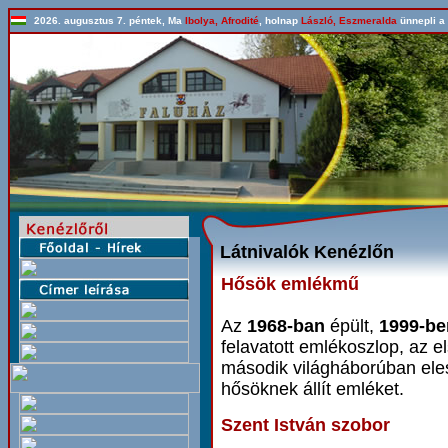
2026. augusztus 7. péntek, Ma
Ibolya, Afrodité
, holnap
László, Eszmeralda
ünnepli a 
Látnivalók Kenézlőn
Hősök emlékmű
Az
1968-ban
épült,
1999-be
felavatott emlékoszlop, az e
második világháborúban ele
hősöknek állít emléket.
Szent István szobor