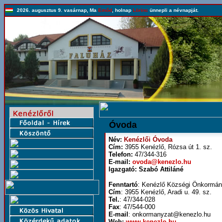
2026. augusztus 9. vasárnap, Ma
Emőd
, holnap
Lörinc
ünnepli a névnapját.
Óvoda
Név:
Kenézlői Óvoda
Cím:
3955 Kenézlő, Rózsa út 1. sz.
Telefon:
47/344-316
E-mail:
ovoda@kenezlo.hu
Igazgató: Szabó Attiláné
Fenntartó
: Kenézlő Községi Önkormán
Cím
: 3955 Kenézlő, Aradi u. 49. sz.
Tel.
: 47/344-028
Fax
: 47/544-000
E-mail
: onkormanyzat@kenezlo.hu
Web:
www.kenezlo.hu