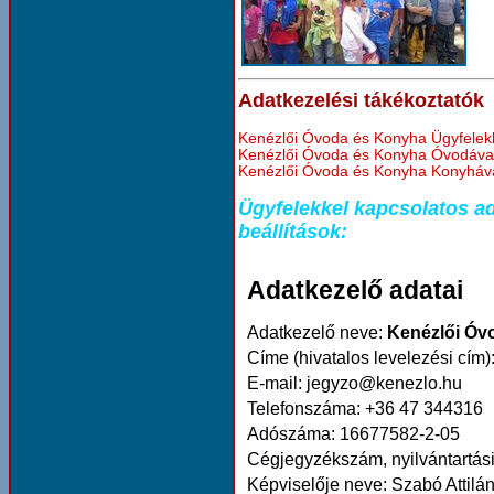
Adatkezelési tákékoztatók
Kenézlői Óvoda és Konyha Ügyfelekke
Kenézlői Óvoda és Konyha Óvodával 
Kenézlői Óvoda és Konyha Konyhával
Ügyfelekkel kapcsolatos ada
beállítások: