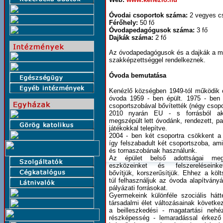
Óvodai csoportok száma:
2 vegyes cs
Férőhely:
50 fő
Óvodapedagógusok száma:
3 fő
Dajkák száma:
2 fő
Az óvodapedagógusok és a dajkák a me
szakképzettséggel rendelkeznek.
Óvoda bemutatása
Kenézlő községben 1949-tól működik ó
óvoda 1959 - ben épült. 1975 - ben fe
csoportszobával bővítették (négy csopo
2010 nyarán EU - s forrásból akad
megszépült lett óvodánk, rendezett, par
játékokkal telepítve.
2004 - ben két csoportra csökkent a
így felszabadult két csoportszoba, am
és tornaszobának használunk.
Az épület belső adottságai megf
eszközeinket és felszereléseink
bővítjük, korszerűsítjük. Ehhez a költ
túl felhasználjuk az óvoda alapítványá
pályázati forrásokat.
Gyermekeink különféle szociális hátt
társadalmi élet változásainak követke
a beilleszkedési - magatartási nehé
részképesség - lemaradással érkező 