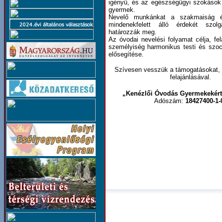
igényű, és az egészségügyi szokások
gyermek.
Nevelő munkánkat a szakmaiság 
mindenekfelett álló érdekét szol
határozzák meg.
Az óvodai nevelési folyamat célja, fe
személyiség harmonikus testi és szoci
elősegítése.
Szívesen vesszük a támogatásokat,
felajánlásával.
„Kenézlői Óvodás Gyermekekért
Adószám:
18427400-1-