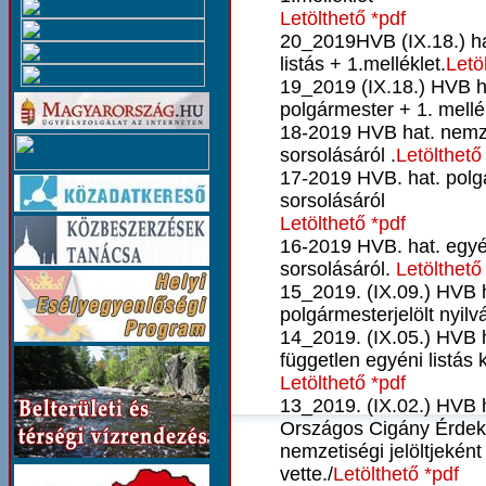
Letölthető *pdf
20_2019HVB (IX.18.) ha
listás + 1.melléklet.
Letö
19_2019 (IX.18.) HVB h
polgármester + 1. mellék
18-2019 HVB hat. nemze
sorsolásáról .
Letölthető
17-2019 HVB. hat. polgá
sorsolásáról
Letölthető *pdf
16-2019 HVB. hat. egyén
sorsolásáról.
Letölthető
15_2019. (IX.09.) HVB 
polgármesterjelölt nyil
14_2019. (IX.05.) HVB 
független egyéni listás 
Letölthető *pdf
13_2019. (IX.02.) HVB 
Országos Cigány Érdek
nemzetiségi jelöltjeként
vette./
Letölthető *pdf