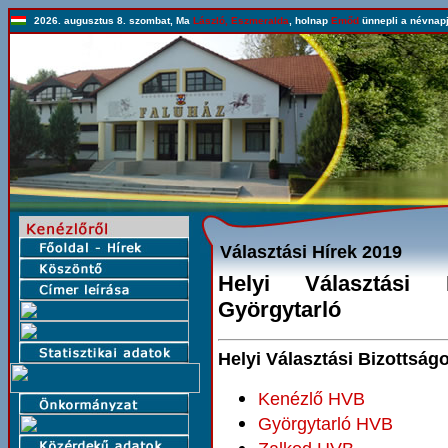
2026. augusztus 8. szombat, Ma
László, Eszmeralda
, holnap
Emőd
ünnepli a névnapj
Választási Hírek 2019
Helyi Választási 
Györgytarló
Helyi Választási Bizottság
Kenézlő HVB
Györgytarló HVB