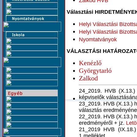
Zalkod HVB
Választási HIRDETMÉNYE
Helyi Választási Bizott
Helyi Választási Bizott
Nyomtatványok
VÁLASZTÁSI HATÁROZAT
Kenézlő
Györgytarló
Zalkod
24_2019. HVB (X.13.) 
képviselők választásán
23_2019. HVB (X.13.) ha
választás eredményének
22_2019. HVB (X.13.) h
eredményéről + jz.
Letö
21_2019 HVB (IX.18.)
1.melléklet