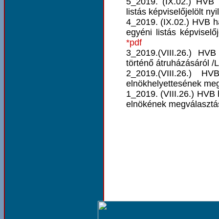
5_2019. (IX.02.) HVB h
listás képviselőjelölt ny
4_2019. (IX.02.) HVB h
egyéni listás képviselőj
*pdf
3_2019.(VIII.26.) HV
történő átruházásáról /L
2_2019.(VIII.26.) H
elnökhelyettesének megv
1_2019. (VIII.26.) HVB
elnökének megválasztás